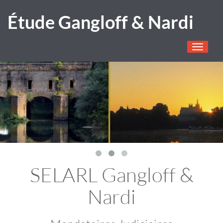
Étude Gangloff & Nardi
Toggle
navigati
SELARL Gangloff &
Nardi