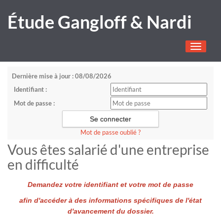
Étude Gangloff & Nardi
Toggle
navigati
Dernière mise à jour : 08/08/2026
Identifiant :
Mot de passe :
Mot de passe oublié ?
Vous êtes salarié d'une entreprise
en difficulté
Demandez votre identifiant et votre mot de passe
afin d'accéder à des informations spécifiques de l'état
d'avancement du dossier.