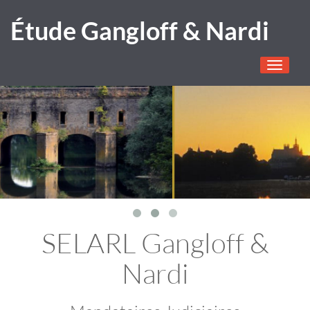
Étude Gangloff & Nardi
Toggle
navigati
SELARL Gangloff &
Nardi