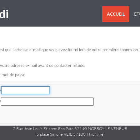
di
ACCUEIL
E
 ainsi que l'adresse e-mail que vous avez fourni lors de votre première connexio
 votre adresse e-mail avant de contacter l'étude.
re mot de passe
2 Rue Jean Louis Etienne Eco Parc 57140 NORROY LE VENEUR
5 place Simone VEIL 57100 Thionville