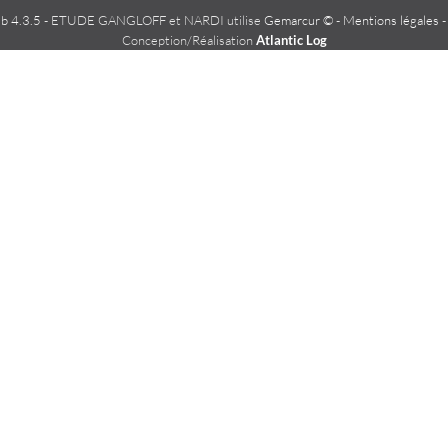
 4.3.5
- ETUDE GANGLOFF et NARDI utilise
Gemarcur ©
-
Mentions légales
Conception/Réalisation
Atlantic Log