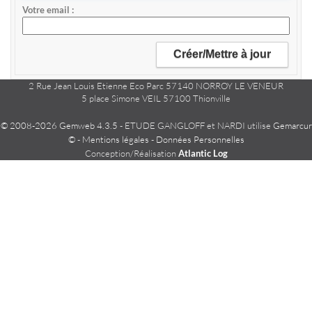
Votre email
2 Rue Jean Louis Etienne Eco Parc 57140 NORROY LE VENEUR
5 place Simone VEIL 57100 Thionville
© 2008-2026 Gemweb 4.3.5
- ETUDE GANGLOFF et NARDI utilise
Gemarcur
©
-
Mentions légales
-
Données Personnelles
Conception/Réalisation
Atlantic Log