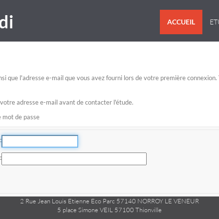
di
ACCUEIL
E
 ainsi que l'adresse e-mail que vous avez fourni lors de votre première connexio
 votre adresse e-mail avant de contacter l'étude.
re mot de passe
2 Rue Jean Louis Etienne Eco Parc 57140 NORROY LE VENEUR
5 place Simone VEIL 57100 Thionville