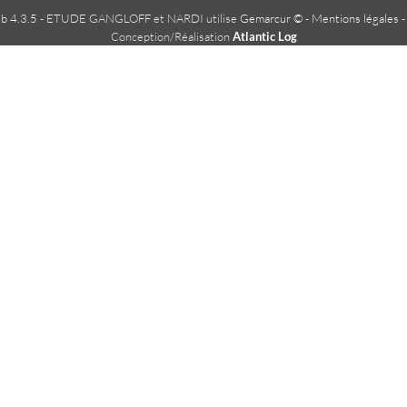
 4.3.5
- ETUDE GANGLOFF et NARDI utilise
Gemarcur ©
-
Mentions légales
Conception/Réalisation
Atlantic Log