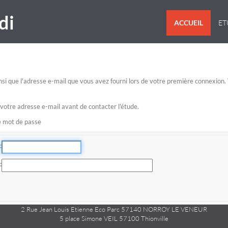
di
ACCUEIL
E
 ainsi que l'adresse e-mail que vous avez fourni lors de votre première connexio
 votre adresse e-mail avant de contacter l'étude.
re mot de passe
2 Rue Jean Louis Etienne Eco Parc 57140 NORROY LE VENEUR
5 place Simone VEIL 57100 Thionville