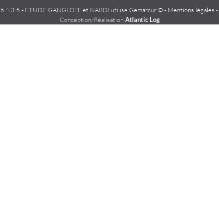
 4.3.5
- ETUDE GANGLOFF et NARDI utilise
Gemarcur ©
-
Mentions légales
Conception/Réalisation
Atlantic Log