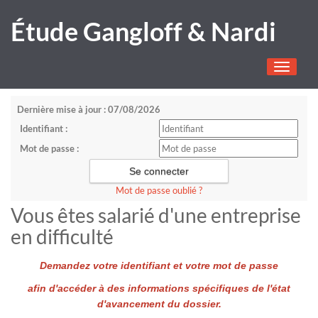
Étude Gangloff & Nardi
Toggle
navigati
Dernière mise à jour : 07/08/2026
Identifiant :
Mot de passe :
Mot de passe oublié ?
Vous êtes salarié d'une entreprise
en difficulté
Demandez votre identifiant et votre mot de passe
afin d'accéder à des informations spécifiques de l'état
d'avancement du dossier.