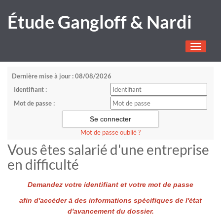
Étude Gangloff & Nardi
Toggle
navigati
Dernière mise à jour : 08/08/2026
Identifiant :
Mot de passe :
Mot de passe oublié ?
Vous êtes salarié d'une entreprise
en difficulté
Demandez votre identifiant et votre mot de passe
afin d'accéder à des informations spécifiques de l'état
d'avancement du dossier.