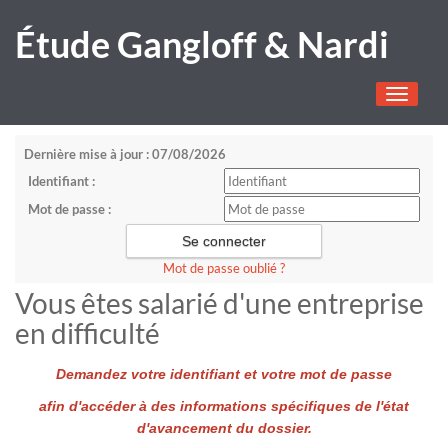
Étude Gangloff & Nardi
Toggle
navigati
Dernière mise à jour : 07/08/2026
Identifiant :
Mot de passe :
Mot de passe oublié ?
Vous êtes salarié d'une entreprise
en difficulté
Demandez votre identifiant et votre mot de passe
afin d'accéder à des informations spécifiques de l'état
d'avancement du dossier.