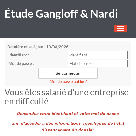
Étude Gangloff & Nardi
Toggle
navigati
Dernière mise à jour : 10/08/2026
Identifiant :
Mot de passe :
Mot de passe oublié ?
Vous êtes salarié d'une entreprise
en difficulté
Demandez votre identifiant et votre mot de passe
afin d'accéder à des informations spécifiques de l'état
d'avancement du dossier.