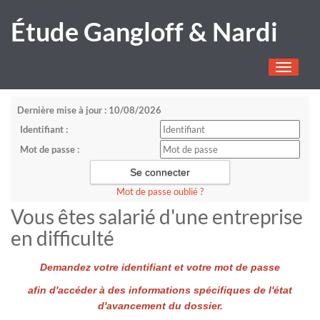
Étude Gangloff & Nardi
Toggle
navigati
Dernière mise à jour : 10/08/2026
Identifiant :
Mot de passe :
Mot de passe oublié ?
Vous êtes salarié d'une entreprise
en difficulté
Demandez votre identifiant et votre mot de passe
afin d'accéder à des informations spécifiques de l'état
d'avancement du dossier.