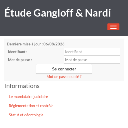
Étude Gangloff & Nardi
Toggle
navigati
Dernière mise à jour : 06/08/2026
Identifiant :
Mot de passe :
Mot de passe oublié ?
Informations
Le mandataire judiciaire
Réglementation et contrôle
Statut et déontologie