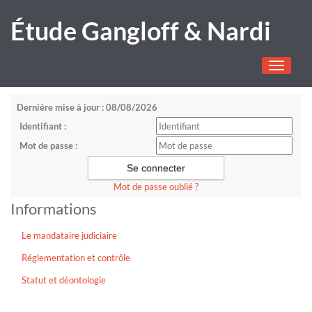
Étude Gangloff & Nardi
Toggle
navigati
Dernière mise à jour : 08/08/2026
Identifiant :
Mot de passe :
Mot de passe oublié ?
Informations
Le mandataire judiciaire
Réglementation et contrôle
Statut et déontologie