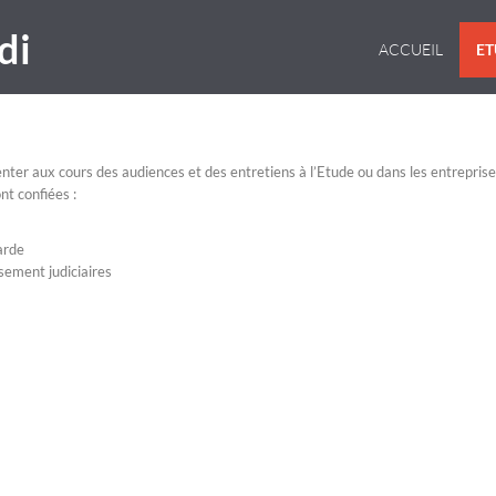
di
ACCUEIL
E
senter aux cours des audiences et des entretiens à l’Etude ou dans les entreprise
ont confiées :
arde
sement judiciaires