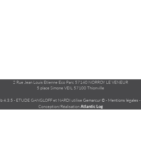
2 Rue Jean Louis Etienne Eco Parc 57140 NORROY LE VENEUR
5 place Simone VEIL 57100 Thionville
 4.3.5
- ETUDE GANGLOFF et NARDI utilise
Gemarcur ©
-
Mentions légales
Conception/Réalisation
Atlantic Log