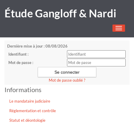
Étude Gangloff & Nardi
Toggle
navigati
Dernière mise à jour : 08/08/2026
Identifiant :
Mot de passe :
Mot de passe oublié ?
Informations
Le mandataire judiciaire
Réglementation et contrôle
Statut et déontologie