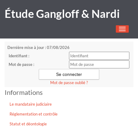
Étude Gangloff & Nardi
Toggle
navigati
Dernière mise à jour : 07/08/2026
Identifiant :
Mot de passe :
Mot de passe oublié ?
Informations
Le mandataire judiciaire
Réglementation et contrôle
Statut et déontologie