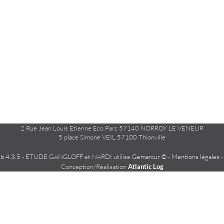
2 Rue Jean Louis Etienne Eco Parc 57140 NORROY LE VENEUR
5 place Simone VEIL 57100 Thionville
 4.3.5
- ETUDE GANGLOFF et NARDI utilise
Gemarcur ©
-
Mentions légales
Conception/Réalisation
Atlantic Log