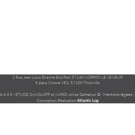
2 Rue Jean Louis Etienne Eco Parc 57140 NORROY LE VENEUR
5 place Simone VEIL 57100 Thionville
 4.3.5
- ETUDE GANGLOFF et NARDI utilise
Gemarcur ©
-
Mentions légales
Conception/Réalisation
Atlantic Log