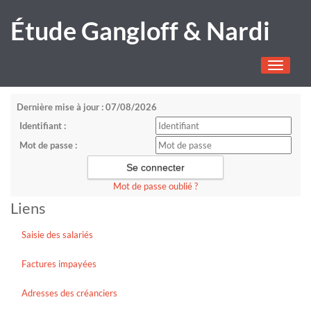
Étude Gangloff & Nardi
Toggle
navigati
Dernière mise à jour : 07/08/2026
Identifiant :
Mot de passe :
Mot de passe oublié ?
Liens
Saisie des salariés
Factures impayées
Adresses des créanciers