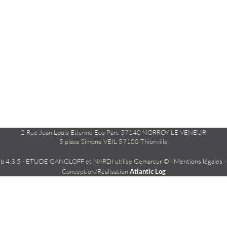
2 Rue Jean Louis Etienne Eco Parc 57140 NORROY LE VENEUR
5 place Simone VEIL 57100 Thionville
 4.3.5
- ETUDE GANGLOFF et NARDI utilise
Gemarcur ©
-
Mentions légales
Conception/Réalisation
Atlantic Log