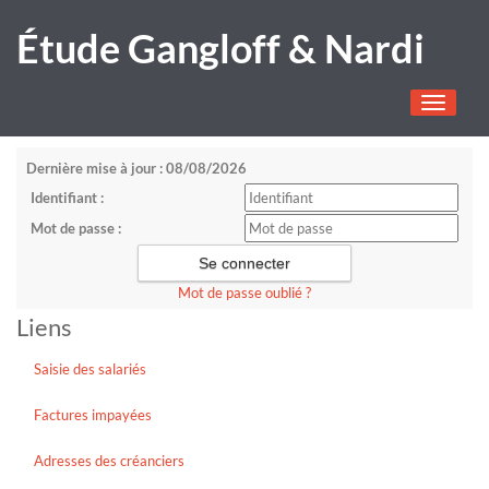
Étude Gangloff & Nardi
Toggle
navigati
Dernière mise à jour : 08/08/2026
Identifiant :
Mot de passe :
Mot de passe oublié ?
Liens
Saisie des salariés
Factures impayées
Adresses des créanciers