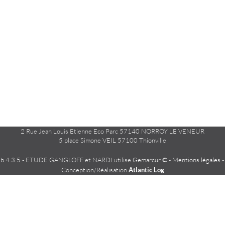
2 Rue Jean Louis Etienne Eco Parc 57140 NORROY LE VENEUR
5 place Simone VEIL 57100 Thionville
 4.3.5
- ETUDE GANGLOFF et NARDI utilise
Gemarcur ©
-
Mentions légales
Conception/Réalisation
Atlantic Log