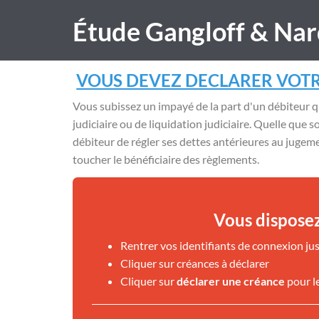
Étude Gangloff & Nar
VOUS DEVEZ DECLARER VOTR
Vous subissez un impayé de la part d'un débiteur q
judiciaire ou de liquidation judiciaire. Quelle que so
débiteur de régler ses dettes antérieures au juge
toucher le bénéficiaire des règlements.
Vous disposez
Rentrer vos identifiants de connexion jus
Cliquer sur créances à déclarer
Cliquer sur
déclarer une créance
pour l