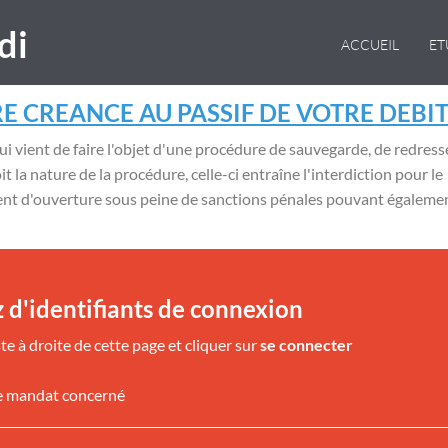
di
ACCUEIL
E
E CREANCE AU PASSIF DE VOTRE DEBI
ui vient de faire l'objet d'une procédure de sauvegarde, de redres
it la nature de la procédure, celle-ci entraîne l'interdiction pour le
ment d'ouverture sous peine de sanctions pénales pouvant égaleme
 d'identifiants de connexion
te à droite de cette page et cliquer sur
se connecter
e mandat concerné