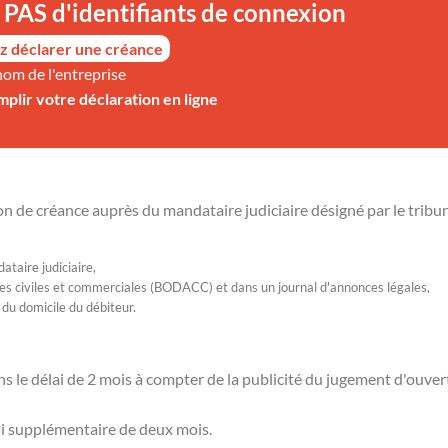
PAS d'identifiants de connexion
z déclarer une créance
nom de l'entreprise
mplir votre déclaration en ligne
ion de créance auprès du mandataire judiciaire désigné par le tribun
ataire judiciaire,
onces civiles et commerciales (BODACC) et dans un journal d'annonces légales,
 du domicile du débiteur.
ns le délai de 2 mois à compter de la publicité du jugement d'ouver
lai supplémentaire de deux mois.