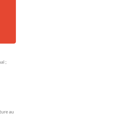
al ;
ture au