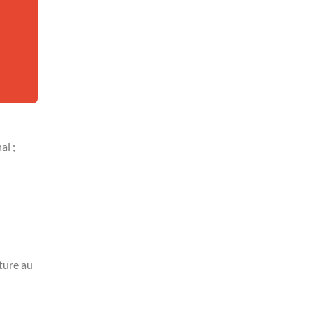
al ;
ture au