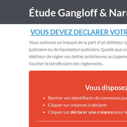
Étude Gangloff & Nar
VOUS DEVEZ DECLARER VOTR
Vous subissez un impayé de la part d'un débiteur q
judiciaire ou de liquidation judiciaire. Quelle que so
débiteur de régler ses dettes antérieures au juge
toucher le bénéficiaire des règlements.
Vous disposez
Rentrer vos identifiants de connexion jus
Cliquer sur créances à déclarer
Cliquer sur
déclarer une créance
pour l