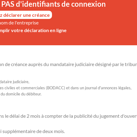
PAS d'identifiants de connexion
z déclarer une créance
nom de l'entreprise
mplir votre déclaration en ligne
ion de créance auprès du mandataire judiciaire désigné par le tribun
ataire judiciaire,
onces civiles et commerciales (BODACC) et dans un journal d'annonces légales,
 du domicile du débiteur.
ns le délai de 2 mois à compter de la publicité du jugement d'ouver
lai supplémentaire de deux mois.