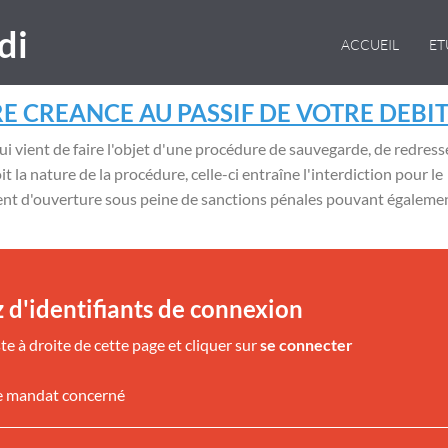
di
ACCUEIL
E
E CREANCE AU PASSIF DE VOTRE DEBI
ui vient de faire l'objet d'une procédure de sauvegarde, de redres
it la nature de la procédure, celle-ci entraîne l'interdiction pour le
ment d'ouverture sous peine de sanctions pénales pouvant égaleme
 d'identifiants de connexion
te à droite de cette page et cliquer sur
se connecter
e mandat concerné