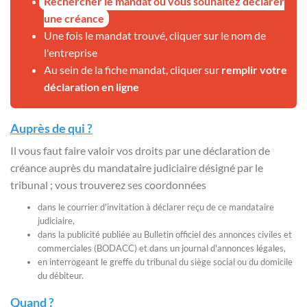
Rechercher le mandat où vous souhaitez déclarer
une créance
Une fois le mandat trouvé, cliquer sur le nom de
l'entreprise
Au sein de la fiche mandat, cliquer sur
remplir votre
déclaration en ligne
Auprès de qui ?
Il vous faut faire valoir vos droits par une déclaration de
créance auprès du mandataire judiciaire désigné par le
tribunal ; vous trouverez ses coordonnées
dans le courrier d'invitation à déclarer reçu de ce mandataire
judiciaire,
dans la publicité publiée au Bulletin officiel des annonces civiles et
commerciales (BODACC) et dans un journal d'annonces légales,
en interrogeant le greffe du tribunal du siège social ou du domicile
du débiteur.
Quand ?