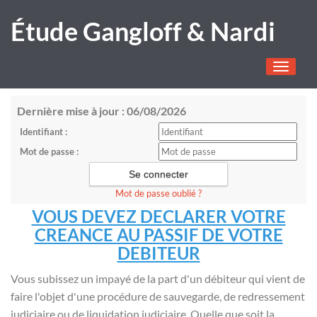
Étude Gangloff & Nardi
Toggle
navigati
Dernière mise à jour : 06/08/2026
Identifiant :
Mot de passe :
Mot de passe oublié ?
VOUS DEVEZ DECLARER VOTRE
CREANCE AU PASSIF DE VOTRE
DEBITEUR
Vous subissez un impayé de la part d'un débiteur qui vient de
faire l'objet d'une procédure de sauvegarde, de redressement
judiciaire ou de liquidation judiciaire. Quelle que soit la