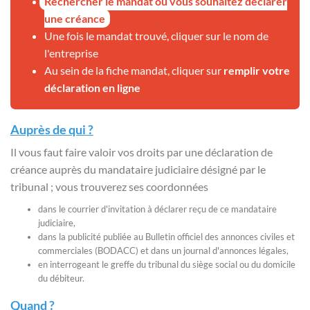
Rechercher le mandat où vous souhaitez déclarer
une créance
Une fois le mandat trouvé, cliquer sur le nom de
l'entreprise
Au sein de la fiche mandat, cliquer sur
remplir votre
déclaration en ligne
Auprès de qui ?
Il vous faut faire valoir vos droits par une déclaration de
créance auprès du mandataire judiciaire désigné par le
tribunal ; vous trouverez ses coordonnées
dans le courrier d'invitation à déclarer reçu de ce mandataire
judiciaire,
dans la publicité publiée au Bulletin officiel des annonces civiles et
commerciales (BODACC) et dans un journal d'annonces légales,
en interrogeant le greffe du tribunal du siège social ou du domicile
du débiteur.
Quand ?