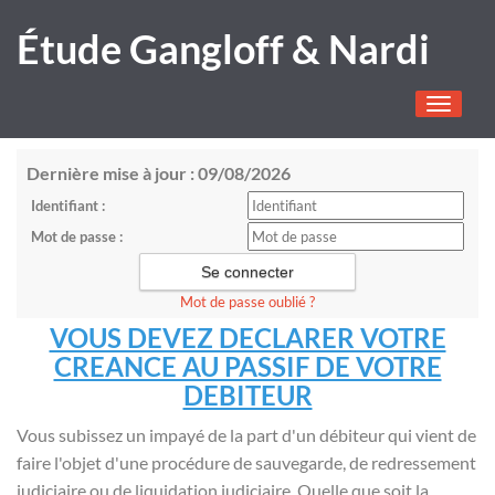
Étude Gangloff & Nardi
Toggle
navigati
Dernière mise à jour : 09/08/2026
Identifiant :
Mot de passe :
Mot de passe oublié ?
VOUS DEVEZ DECLARER VOTRE
CREANCE AU PASSIF DE VOTRE
DEBITEUR
Vous subissez un impayé de la part d'un débiteur qui vient de
faire l'objet d'une procédure de sauvegarde, de redressement
judiciaire ou de liquidation judiciaire. Quelle que soit la