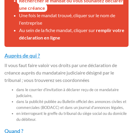
Rechercher le mandat où vous souhaitez déclarer
une créance
Une fois le mandat trouvé, cliquer sur le nom de
l'entreprise
Au sein de la fiche mandat, cliquer sur
remplir votre
déclaration en ligne
Auprès de qui ?
Il vous faut faire valoir vos droits par une déclaration de
créance auprès du mandataire judiciaire désigné par le
tribunal ; vous trouverez ses coordonnées
dans le courrier d'invitation à déclarer reçu de ce mandataire
judiciaire,
dans la publicité publiée au Bulletin officiel des annonces civiles et
commerciales (BODACC) et dans un journal d'annonces légales,
en interrogeant le greffe du tribunal du siège social ou du domicile
du débiteur.
Quand ?