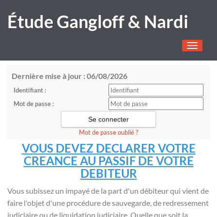
Étude Gangloff & Nardi
Toggle
navigati
Dernière mise à jour : 06/08/2026
Identifiant :
Mot de passe :
Mot de passe oublié ?
VOUS DEVEZ DECLARER VOTRE
CREANCE AU PASSIF DE VOTRE
DEBITEUR
Vous subissez un impayé de la part d'un débiteur qui vient de
faire l'objet d'une procédure de sauvegarde, de redressement
judiciaire ou de liquidation judiciaire. Quelle que soit la