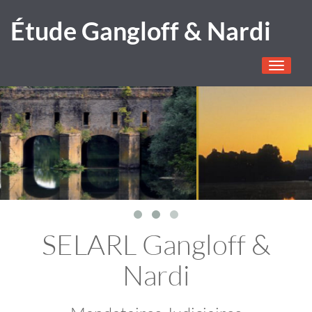
Étude Gangloff & Nardi
Toggle
navigati
SELARL Gangloff &
Nardi