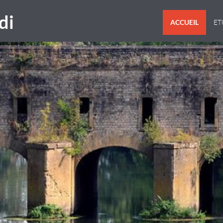
di
ACCUEIL
E