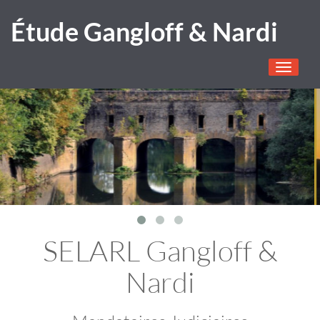
Étude Gangloff & Nardi
Toggle
navigati
SELARL Gangloff &
Nardi