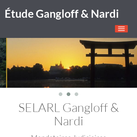
Étude Gangloff & Nardi
Toggle
navigati
SELARL Gangloff &
Nardi