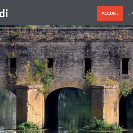
di
ACCUEIL
E