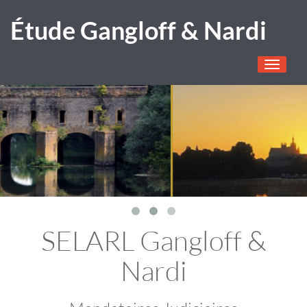
Étude Gangloff & Nardi
Toggle
navigati
SELARL Gangloff &
Nardi